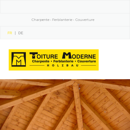
Skip
to
content
Charpente • Ferblanterie • Couverture
FR
DE